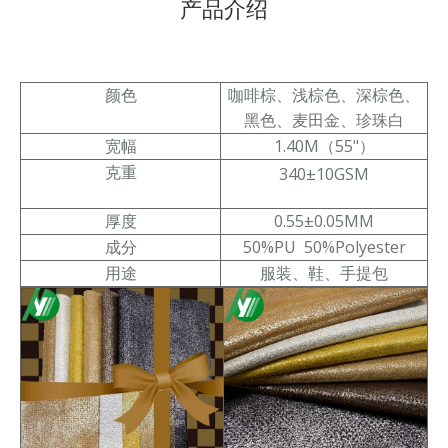
产品介绍
颜色
咖啡棕、浅棕色、深棕色、
黑色、麦田金、珍珠白
宽幅
1.40M（55"）
克重
340±10GSM
厚度
0.55±0.05MM
成分
50%PU 50%Polyester
用途
服装、鞋、手提包