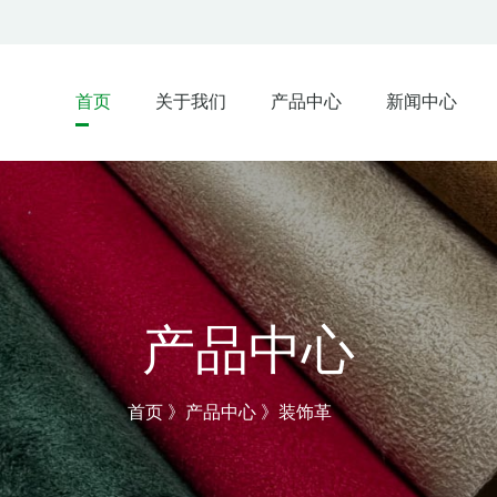
首页
关于我们
产品中心
新闻中心
产品中心
首页
》产品中心 》装饰革