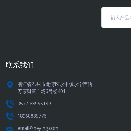
联系我们
浙江省温州市龙湾区永中镇永宁西路
万康财富广场6号楼401
0577-88955189
18968885776
email@heying.com