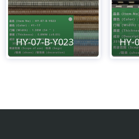
HY-07-B-Y023
HY-0