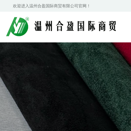
欢迎进入温州合盈国际商贸有限公司官网！