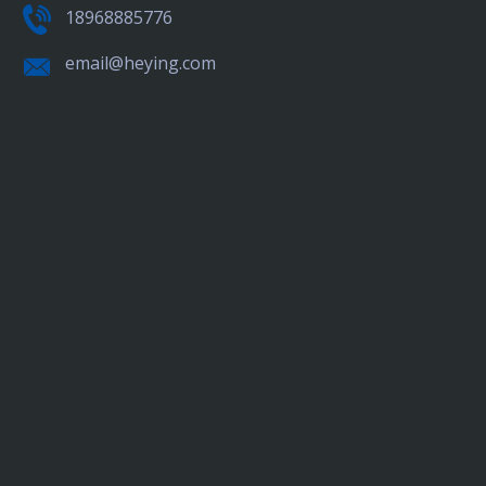
18968885776
email@heying.com