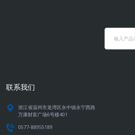
联系我们
浙江省温州市龙湾区永中镇永宁西路
万康财富广场6号楼401
0577-88955189